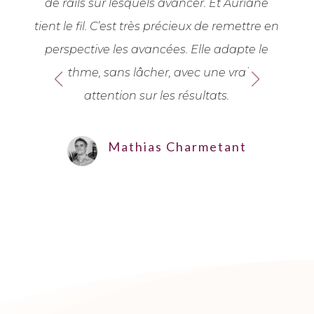
vif
de rails sur lesquels avancer. Et Auriane
d’
coup
tient le fil. C’est très précieux de remettre en
o
e
perspective les avancées. Elle adapte le
fi
ans
rythme, sans lâcher, avec une vraie
e à
attention sur les résultats.
l’
he
Mathias Charmetant